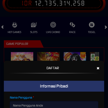
IDR
12,735,314,258
HOT GAMES
SLOTS
LIVE CASINO
RACE
TOGEL
OL
GAME POPULER
×
DAFTAR
GATES OF OLYMPUS POP
TREASURES OF AZTEC
GOYANG GAIB
MAHJONG MAX
Informasi Pribadi
Nama Pengguna
WUKONG - BLACK SCATTER
DJ BOOM BOOM
GATES OF OLYMPUS 1000
PIRATE QUEST 1