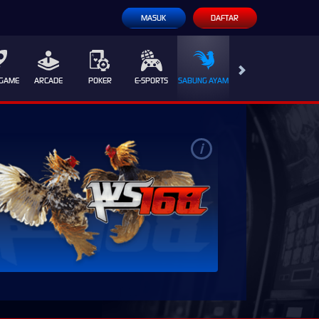
MASUK
DAFTAR
 GAME
ARCADE
POKER
E-SPORTS
SABUNG AYAM
PROMOSI
i