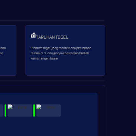
TARUHAN TOGEL
haan
Platform togel yang menarik dari perusahan
ame
terbaik di dunia yang menawarkan hadiah
kemenangan besar