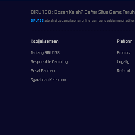
BIRU138 : Bosan Kalah? Daftar Situs Game Taru
BIRU138
adalah situs game taruhan online resmi yang selalu menghadirka
Kebijaksanaan
Platform
Tentang BIRU138
Promosi
Responsible Gambling
Loyalty
Pusat Bantuan
Referral
Syarat dan Ketentuan