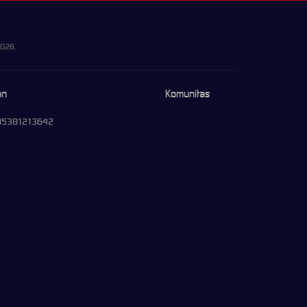
2026.
an
Komunitas
85381213642