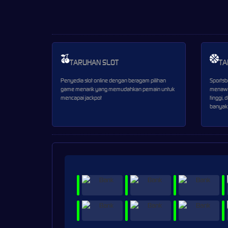
TARUHAN SLOT
TA
Penyedia slot online dengan beragam pilihan
Sportsb
game menarik yang memudahkan pemain untuk
menawar
mencapai jackpot
tinggi,
banyak 