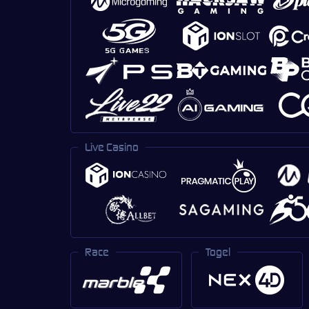
Live Casino
Race
Togel