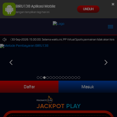
×
BIRU138 Aplikasi Mobile
UNDUH
Jangan tampilkan lagi hari ini
 sampai 30-Sep-2026 15.00.00. Selama waktu ini, PP Virtual Sports permainan tidak akan terse
Daftar
Masuk
JACKPOT
PLAY