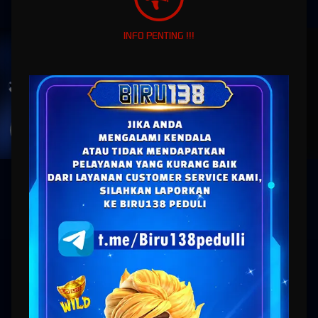
INFO PENTING !!!
UNDUH
BIRU138 APP
Nikmati berbagai permainan dalam satu
genggaman
UNDUH
PANDUAN INSTALASI
BIRU138 : Bosan Kalah? Daftar Situs Game Taruhan Online
Resmi Terpercaya 2026
BIRU138
adalah situs game taruhan online resmi yang selalu menghadirkan update