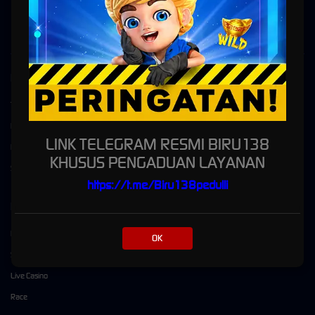
permainan terbaru dengan sistem yang stabil dan mudah diakses & terpercaya di tahun
2026.
Kebijaksanaan
Platform
Tentang BIRU138
Promosi
Responsible Gambling
Loyalty
LINK TELEGRAM RESMI BIRU138
Pusat Bantuan
Referral
KHUSUS PENGADUAN LAYANAN
Syarat dan Ketentuan
https://t.me/Biru138pedulli
Kategori
Dukungan
Hot Games
+6285381213642
OK
Slots
Live Casino
Race