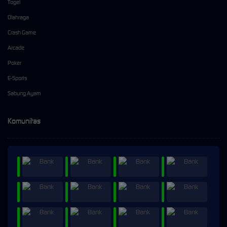
Togel
Olahraga
Crash Game
Arcade
Poker
E-Sports
Sabung Ayam
Komunitas