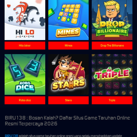
Hilo Joker
Mines
Drop The Billionaire
Robo dice
Stairs
Triple
BIRU138 : Bosan Kalah? Daftar Situs Game Taruhan Online
Resmi Terpercaya 2026
BIRU138
adalah situs game taruhan online resmi yang selalu menghadirkan update