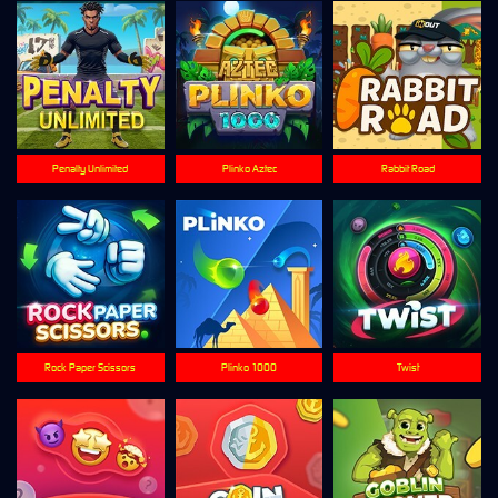
Penalty Unlimited
Plinko Aztec
Rabbit Road
Rock Paper Scissors
Plinko 1000
Twist