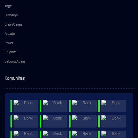
Togel
Olahraga
Crash Game
Arcade
Poker
E-Sports
Sabung Ayam
Komunitas