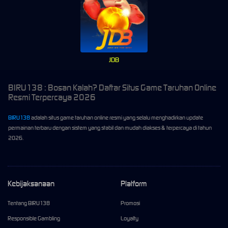
JDB
BIRU138 : Bosan Kalah? Daftar Situs Game Taruhan Online
Resmi Terpercaya 2026
BIRU138
adalah situs game taruhan online resmi yang selalu menghadirkan update
permainan terbaru dengan sistem yang stabil dan mudah diakses & terpercaya di tahun
2026.
Kebijaksanaan
Platform
Tentang BIRU138
Promosi
Responsible Gambling
Loyalty