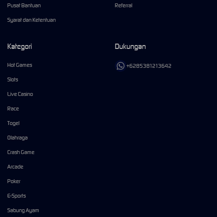
Pusat Bantuan
Referral
Syarat dan Ketentuan
Kategori
Dukungan
Hot Games
+6285381213642
Slots
Live Casino
Race
Togel
Olahraga
Crash Game
Arcade
Poker
E-Sports
Sabung Ayam