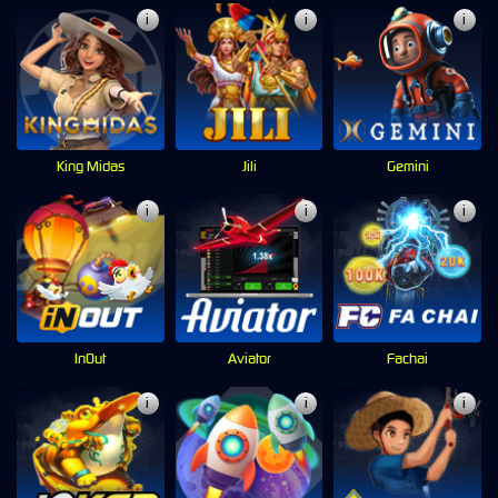
i
i
i
King Midas
Jili
Gemini
i
i
i
InOut
Aviator
Fachai
i
i
i