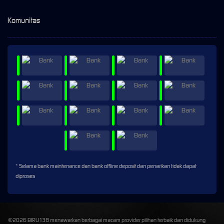
Komunitas
* Selama bank maintenance dan bank offline deposit dan penarikan tidak dapat
diproses
©2026 BIRU138 menawarkan berbagai macam provider pilihan terbaik dan didukung