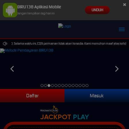
×
BIRU138 Aplikasi Mobile
UNDUH
Jangan tampilkan lagi hari ini
.00.00. Selama waktu ini, CQ9 permainan tidak akan tersedia. Kami memohon maaf atas ketida
Daftar
Masuk
JACKPOT
PLAY