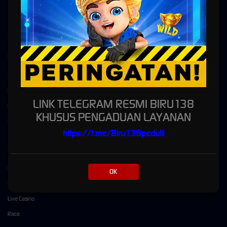
permainan terbaru dengan sistem yang stabil dan mudah diakses & terpercaya di tahun
2026.
Kebijaksanaan
Platform
Tentang BIRU138
Promosi
Responsible Gambling
Loyalty
LINK TELEGRAM RESMI BIRU138
Pusat Bantuan
Referral
KHUSUS PENGADUAN LAYANAN
Syarat dan Ketentuan
https://t.me/Biru138pedulli
Kategori
Dukungan
Hot Games
+6285381213642
OK
Slots
Live Casino
Race