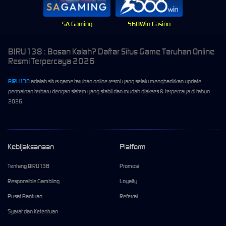
SA Gaming
568Win Casino
BIRU138 : Bosan Kalah? Daftar Situs Game Taruhan Online
Resmi Terpercaya 2026
BIRU138
adalah situs game taruhan online resmi yang selalu menghadirkan update
permainan terbaru dengan sistem yang stabil dan mudah diakses & terpercaya di tahun
2026.
Kebijaksanaan
Platform
Tentang BIRU138
Promosi
Responsible Gambling
Loyalty
Pusat Bantuan
Referral
Syarat dan Ketentuan