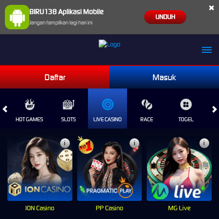
×
BIRU138 Aplikasi Mobile
UNDUH
Jangan tampilkan lagi hari ini
Daftar
Masuk
HOT GAMES
SLOTS
LIVE CASINO
RACE
TOGEL
OL
i
i
i
ION Casino
PP Casino
MG Live