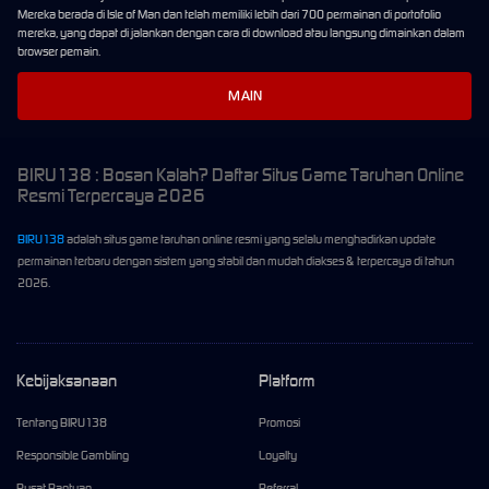
Mereka berada di Isle of Man dan telah memiliki lebih dari 700 permainan di portofolio
mereka, yang dapat di jalankan dengan cara di download atau langsung dimainkan dalam
browser pemain.
MAIN
BIRU138 : Bosan Kalah? Daftar Situs Game Taruhan Online
Resmi Terpercaya 2026
BIRU138
adalah situs game taruhan online resmi yang selalu menghadirkan update
permainan terbaru dengan sistem yang stabil dan mudah diakses & terpercaya di tahun
2026.
Kebijaksanaan
Platform
Tentang BIRU138
Promosi
Responsible Gambling
Loyalty
Pusat Bantuan
Referral