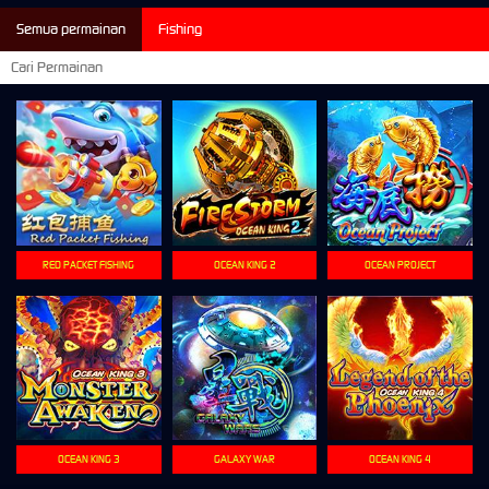
Semua permainan
Fishing
RED PACKET FISHING
OCEAN KING 2
OCEAN PROJECT
OCEAN KING 3
GALAXY WAR
OCEAN KING 4