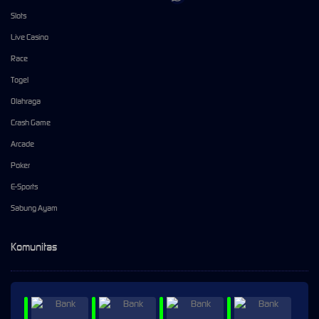
Slots
Live Casino
Race
Togel
Olahraga
Crash Game
Arcade
Poker
E-Sports
Sabung Ayam
Komunitas