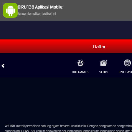
BIRU138 Aplikasi Mobile
Jangan tampilkan lagi hari ini
Daftar
HOT GAMES
SLOTS
LIVE CAS
WS168, merek permainan sabung ayam terkemuka di dunia! Dengan pengalaman pengembangan t
diandalkan! Di WS168, kami menawarkan peluang dan layanan keuntungan yang paling komp