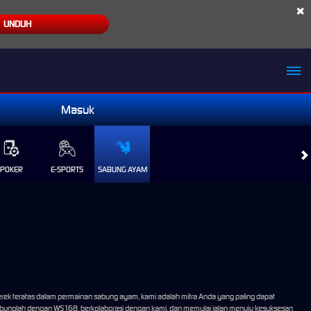
×
UNDUH
Masuk
POKER
E-SPORTS
SABUNG AYAM
rek teratas dalam permainan sabung ayam, kami adalah mitra Anda yang paling dapat
bunglah dengan WS168, berkolaborasi dengan kami, dan memulai jalan menuju kesuksesan