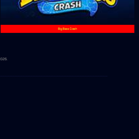
Big Bass Crash
2026.