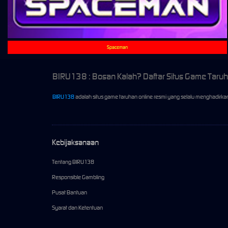
Spaceman
BIRU138 : Bosan Kalah? Daftar Situs Game Taru
BIRU138
adalah situs game taruhan online resmi yang selalu menghadirka
Kebijaksanaan
Tentang BIRU138
Responsible Gambling
Pusat Bantuan
Syarat dan Ketentuan