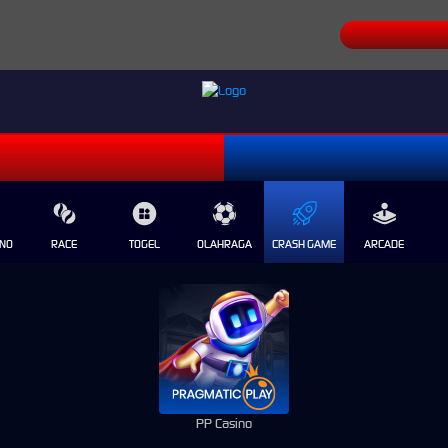
INO
RACE
TOGEL
OLAHRAGA
CRASH GAME
ARCADE
PP Casino