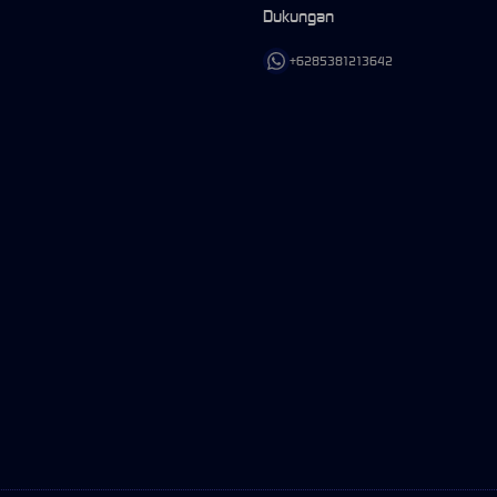
Dukungan
+6285381213642