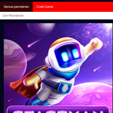
Semua permainan
Crash Game