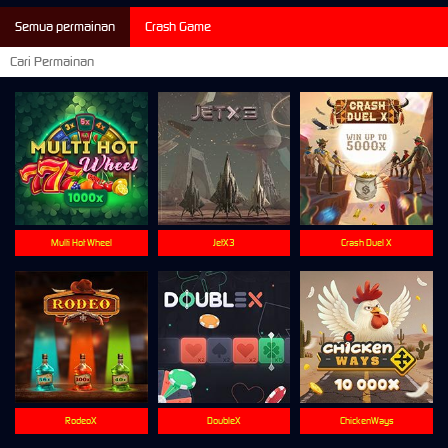
Semua permainan
Crash Game
Multi Hot Wheel
JetX3
Crash Duel X
RodeoX
DoubleX
ChickenWays