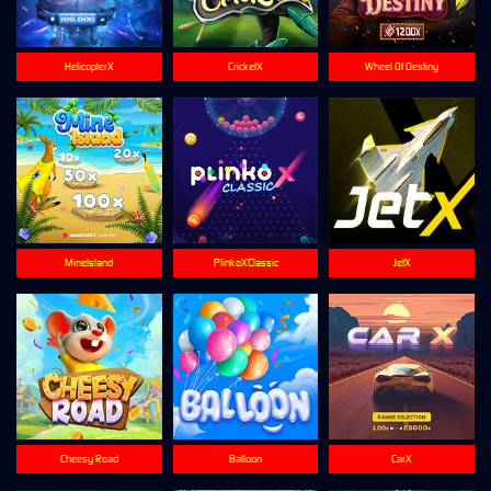
HelicopterX
CricketX
Wheel Of Destiny
MineIsland
PlinkoXClassic
JetX
Cheesy Road
Balloon
CarX