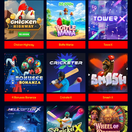
Chicken Highway
Bottle Mania
TowerX
4 Bonuses Bonanza
CricketerX
Smash X