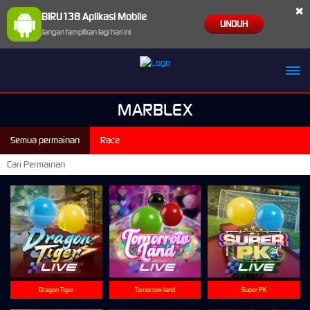
×
BIRU138 Aplikasi Mobile
UNDUH
Jangan tampilkan lagi hari ini
MARBLEX
Semua permainan
Race
Dragon Tiger
Tomorrow land
Super PK