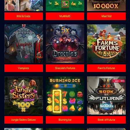
Wild & Gods
MultiHot5
Mad Slot
Vampires
Dracula's Fortune
Farm's Fortune
Jungle Sisters Deluxe
Burning Ice
Book of Futuria