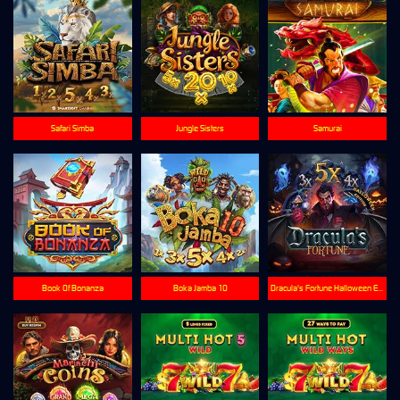
Safari Simba
Jungle Sisters
Samurai
Book Of Bonanza
Boka Jamba 10
Dracula's Fortune Halloween Edition