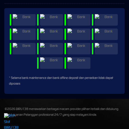
* Selama bank maintenance dan bank offline deposit dan penarikan tidak dapat
diproses
©2026 BIRU138 menawarkan berbagai macam provider pilihan terbaik dan didukung
oleh Layanan Pelanggan profesional 24/7 yang siap melayani Anda.