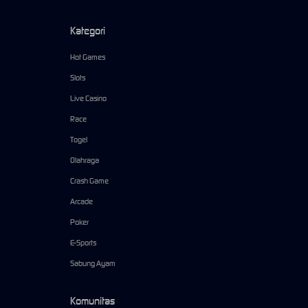
Kategori
Hot Games
Slots
Live Casino
Race
Togel
Olahraga
Crash Game
Arcade
Poker
E-Sports
Sabung Ayam
Komunitas