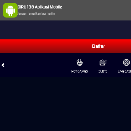
BIRU138 Aplikasi Mobile
Jangan tampilkan lagi hari ini
Daftar
HOT GAMES
SLOTS
LIVE CAS