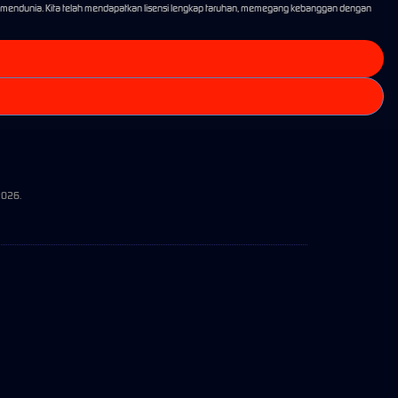
ng mendunia. Kita telah mendapatkan lisensi lengkap taruhan, memegang kebanggan dengan
2026.