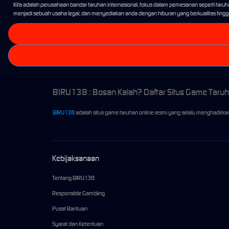
Kita adalah perusahaan bandar taruhan internasional, fokus dalam pemesanan seperti ta
menjadi sebuah usaha legal, dan menyediakan anda dengan hiburan yang berkualitas tinggi
BIRU138 : Bosan Kalah? Daftar Situs Game Taru
BIRU138
adalah situs game taruhan online resmi yang selalu menghadirka
Kebijaksanaan
Tentang BIRU138
Responsible Gambling
Pusat Bantuan
Syarat dan Ketentuan