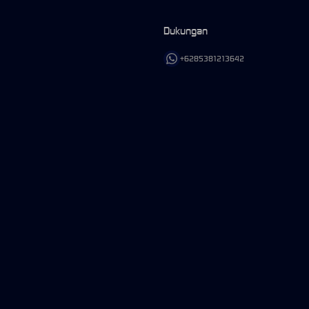
Dukungan
+6285381213642