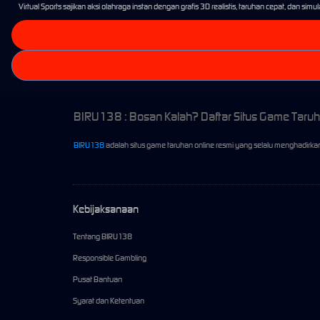
Virtual Sports sajikan aksi olahraga instan dengan grafis 3D realistis, taruhan cepat, dan simu
BIRU138 : Bosan Kalah? Daftar Situs Game Taru
BIRU138
adalah situs game taruhan online resmi yang selalu menghadirka
Kebijaksanaan
Tentang BIRU138
Responsible Gambling
Pusat Bantuan
Syarat dan Ketentuan