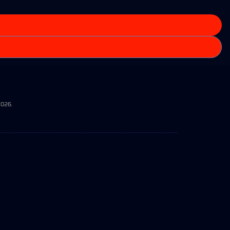
2026.