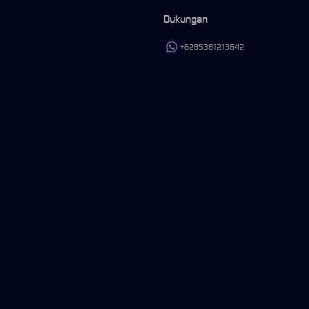
Dukungan
+6285381213642