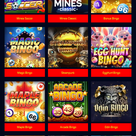
Mines Soccer
Mines Classic
Bonus Bingo
Magic Bingo
Steampunk
EggHunt Bingo
Maple Bingo
Arcade Bingo
Odin Bingo