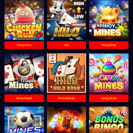
Chicken Run
Hilo
Pinoy Mines
Mines Maple
Hilo Gold Rush
Candy Mines