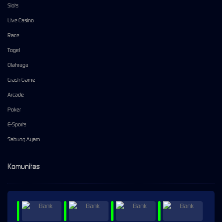
Slots
Live Casino
Race
Togel
Olahraga
Crash Game
Arcade
Poker
E-Sports
Sabung Ayam
Komunitas