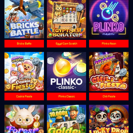
Bricks Battle
Egypt Gem Scratch
Plinko Neon
Cookie Fiesta
Plinko Classic
Chili Fiesta