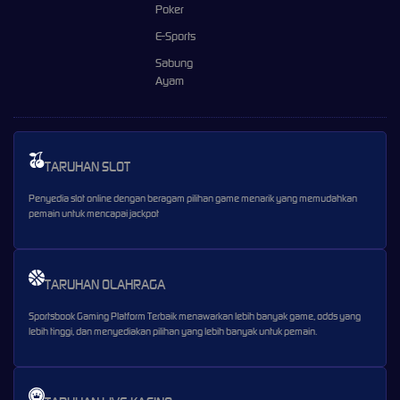
Poker
E-Sports
Sabung
Ayam
TARUHAN SLOT
Penyedia slot online dengan beragam pilihan game menarik yang memudahkan
pemain untuk mencapai jackpot
TARUHAN OLAHRAGA
Sportsbook Gaming Platform Terbaik menawarkan lebih banyak game, odds yang
lebih tinggi, dan menyediakan pilihan yang lebih banyak untuk pemain.