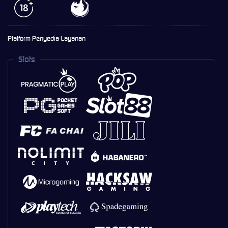
Platform Penyedia Layanan
Slots