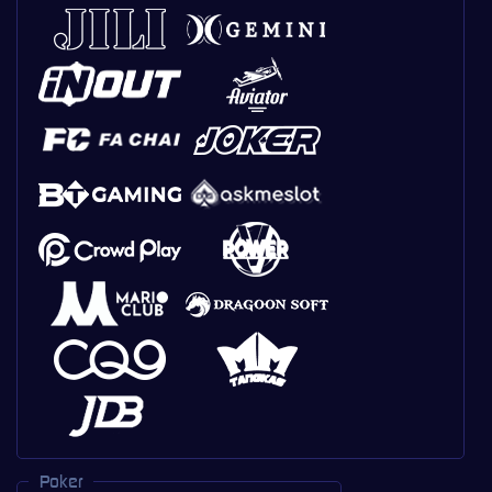
Poker