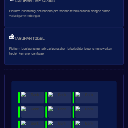
TARUHAN LIVE KASINO
Platform Pilihan bagi perusahaan-perusahaan terbaik di dunia, dengan pilihan
variasi game terbanyak
TARUHAN TOGEL
Platform togel yang menarik dari perusahan terbaik di dunia yang menawarkan
hadiah kemenangan besar