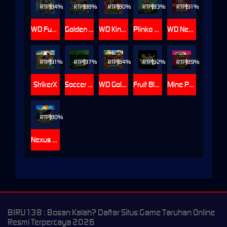
RTP
84%
RTP
88%
RTP
80%
RTP
83%
RTP
91%
WD FuWa Fishing
Golden Tyrant Fishing
WD King Kong Fishing
Plinko Pop
WD Nezha Fishing Legend
RTP
91%
RTP
97%
RTP
84%
RTP
92%
RTP
89%
StrikerX
Soccer Striker
WD Gold Blast Fishing
Fruit Blast
Mine Pop
RTP
80%
Nexus Golden Tyrant
BIRU138 : Bosan Kalah? Daftar Situs Game Taruhan Online
Resmi Terpercaya 2026