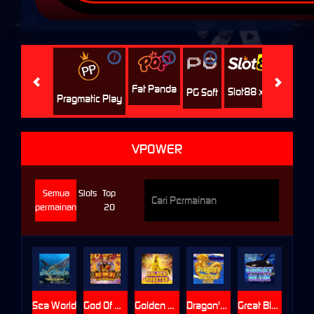
i
i
i
i
i
Facha
Fat Panda
Slot88 x PP
PG Soft
Pragmatic Play
VPOWER
Semua
Slots
Top
permainan
20
Sea World
God Of Wealth
Golden Rooster
Dragon's Riches
Great Blue