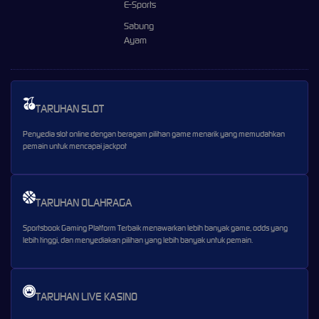
E-Sports
Sabung
Ayam
TARUHAN SLOT
Penyedia slot online dengan beragam pilihan game menarik yang memudahkan
pemain untuk mencapai jackpot
TARUHAN OLAHRAGA
Sportsbook Gaming Platform Terbaik menawarkan lebih banyak game, odds yang
lebih tinggi, dan menyediakan pilihan yang lebih banyak untuk pemain.
TARUHAN LIVE KASINO