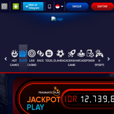
Main di
MASUK
DAFTAR
Telegram
HOT
SLOTS
LIVE
RACE
TOGEL
OLAHRAGA
CRASH
ARCADE
POKER
E-
SABUN
GAMES
CASINO
GAME
SPORTS
AYAM
IDR
12,739,
JACKPOT
PLAY