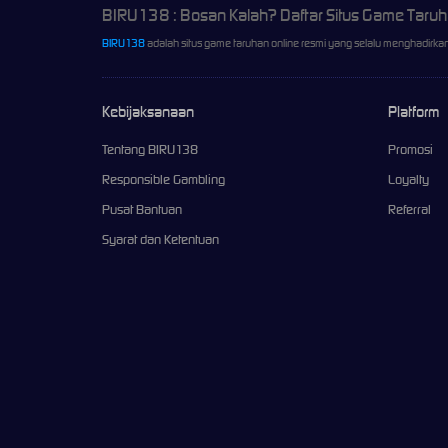
BIRU138 : Bosan Kalah? Daftar Situs Game Taru
BIRU138
adalah situs game taruhan online resmi yang selalu menghadirka
Kebijaksanaan
Platform
Tentang BIRU138
Promosi
Responsible Gambling
Loyalty
Pusat Bantuan
Referral
Syarat dan Ketentuan