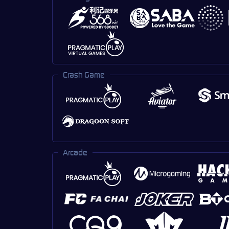
Crash Game
Arcade