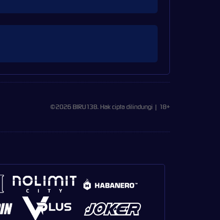
©2026 BIRU138. Hak cipta dilindungi | 18+