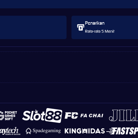
Penarikan
Rata-rata 5 Menit