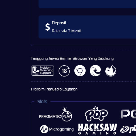
Deposit
Rata-rata 3 Menit
Tanggung Jawab Bermain
Browser Yang Didukung
Platform Penyedia Layanan
Slots