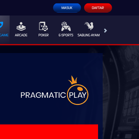
MASUK
DAFTAR
 GAME
ARCADE
POKER
E-SPORTS
SABUNG AYAM
PROMOSI