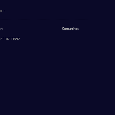
2026.
an
Komunitas
85381213642