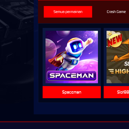
Semua permainan
Crash Game
Spaceman
Slot88