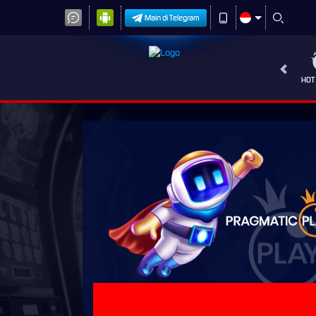
Main di Telegram
HOT