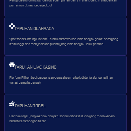
Penyedia slot online dengan beragam pilihan game menarik yang memudahkan
pemain untuk mencapai jackpot
TARUHAN OLAHRAGA
Sportsbook Gaming Platform Terbaik menawarkan lebih banyak game, odds yang
lebih tinggi, dan menyediakan pilihan yang lebih banyak untuk pemain.
TARUHAN LIVE KASINO
Platform Pilihan bagi perusahaan-perusahaan terbaik di dunia, dengan pilihan
variasi game terbanyak
TARUHAN TOGEL
Platform togel yang menarik dari perusahan terbaik di dunia yang menawarkan
hadiah kemenangan besar