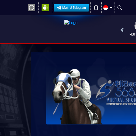
Main di Telegram
HOT