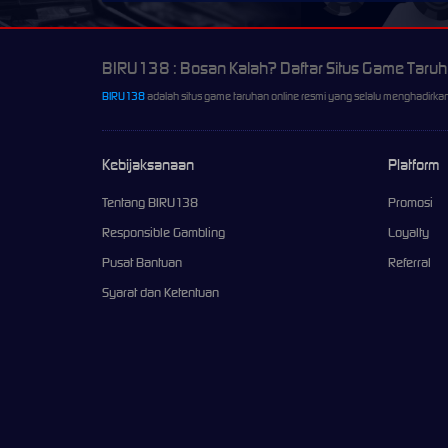
BIRU138 : Bosan Kalah? Daftar Situs Game Taru
BIRU138
adalah situs game taruhan online resmi yang selalu menghadirka
Kebijaksanaan
Platform
Tentang BIRU138
Promosi
Responsible Gambling
Loyalty
Pusat Bantuan
Referral
Syarat dan Ketentuan