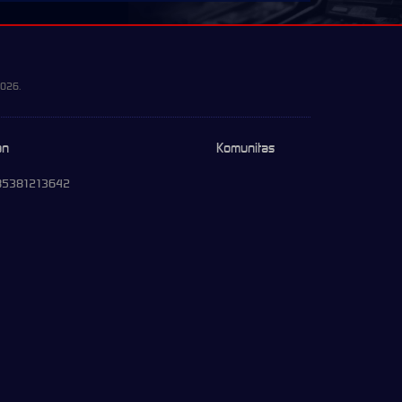
2026.
an
Komunitas
85381213642