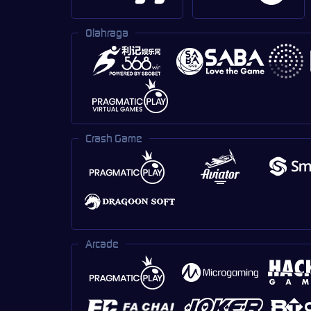
Olahraga
Crash Game
Arcade