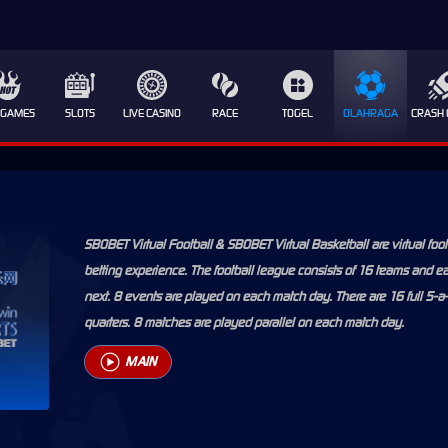
 GAMES
SLOTS
LIVE CASINO
RACE
TOGEL
OLAHRAGA
CRASH
SBOBET Virtual Football & SBOBET Virtual Basketball are virtual foo
betting experience. The football league consists of 16 teams and e
next. 8 events are played on each match day. There are 16 full 5-a-
quarters. 8 matches are played parallel on each match day.
MAIN