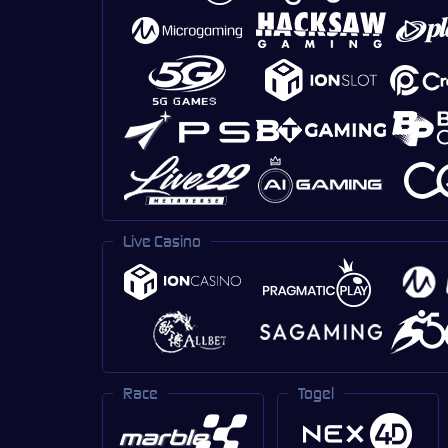
Live Casino
Race
Togel