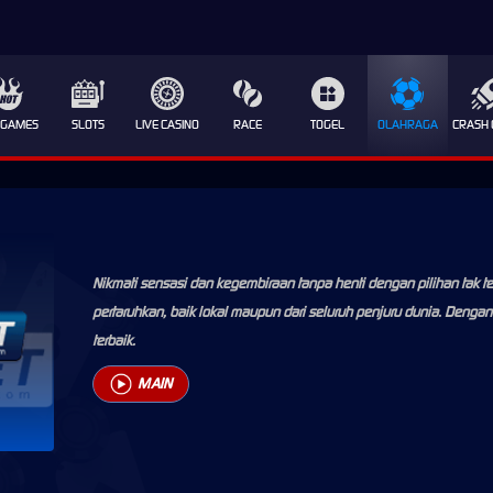
 GAMES
SLOTS
LIVE CASINO
RACE
TOGEL
OLAHRAGA
CRASH
Nikmati sensasi dan kegembiraan tanpa henti dengan pilihan tak te
pertaruhkan, baik lokal maupun dari seluruh penjuru dunia. Deng
terbaik.
MAIN