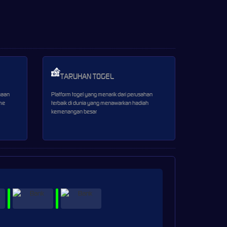
TARUHAN TOGEL
haan
Platform togel yang menarik dari perusahan
ame
terbaik di dunia yang menawarkan hadiah
kemenangan besar