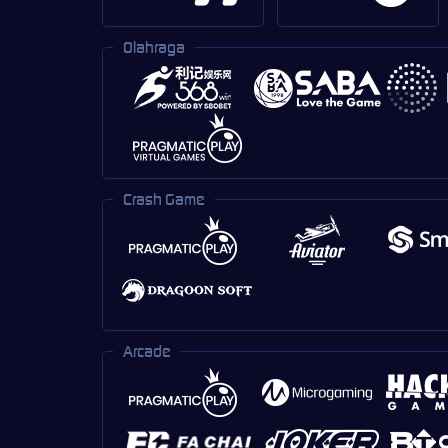
Olahraga
Crash Game
Arcade