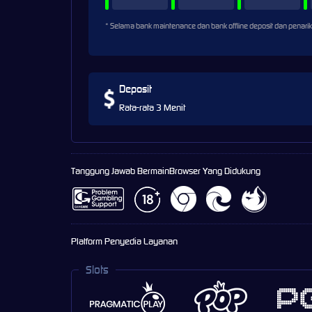
* Selama bank maintenance dan bank offline deposit dan penarik
Deposit
Rata-rata 3 Menit
Tanggung Jawab Bermain
Browser Yang Didukung
Platform Penyedia Layanan
Slots