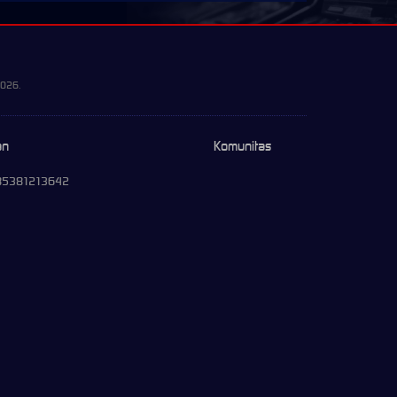
2026.
an
Komunitas
85381213642