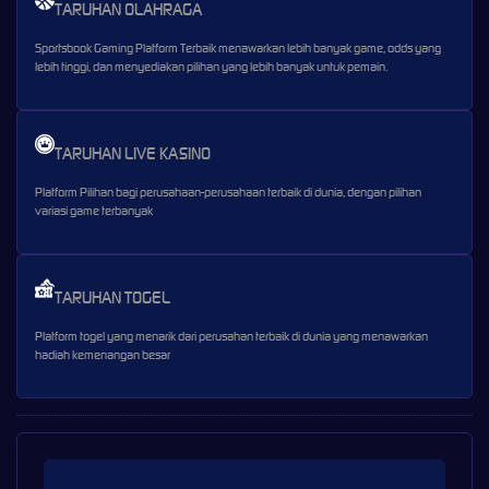
TARUHAN OLAHRAGA
Sportsbook Gaming Platform Terbaik menawarkan lebih banyak game, odds yang
lebih tinggi, dan menyediakan pilihan yang lebih banyak untuk pemain.
TARUHAN LIVE KASINO
Platform Pilihan bagi perusahaan-perusahaan terbaik di dunia, dengan pilihan
variasi game terbanyak
TARUHAN TOGEL
Platform togel yang menarik dari perusahan terbaik di dunia yang menawarkan
hadiah kemenangan besar