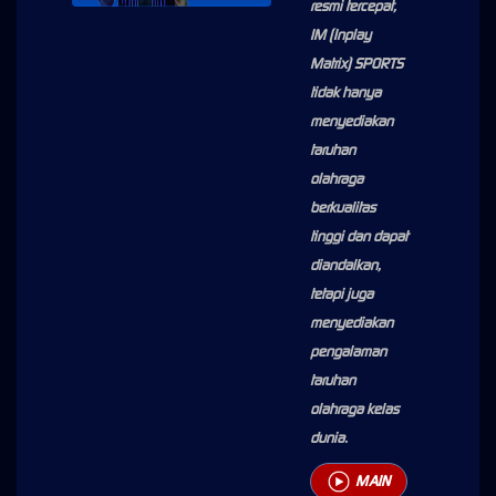
resmi tercepat,
IM (Inplay
Matrix) SPORTS
tidak hanya
menyediakan
taruhan
olahraga
berkualitas
tinggi dan dapat
diandalkan,
tetapi juga
menyediakan
pengalaman
taruhan
olahraga kelas
dunia.
MAIN