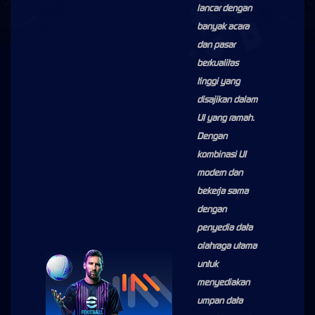
lancar dengan
banyak acara
dan pasar
berkualitas
tinggi yang
disajikan dalam
UI yang ramah.
Dengan
kombinasi UI
modern dan
bekerja sama
dengan
penyedia data
olahraga utama
untuk
menyediakan
umpan data