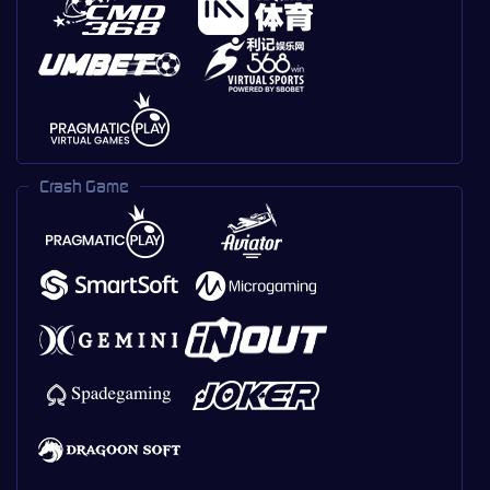
Crash Game