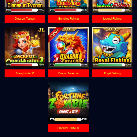
RTP
79%
RTP
81%
RTP
88%
Dinosaur Tycoon
Bombing Fishing
Jackpot Fishing
RTP
79%
RTP
95%
RTP
90%
Crazy Hunter 2
Dragon Treasure
Royal Fishing
RTP
85%
FORTUNE ZOMBIE