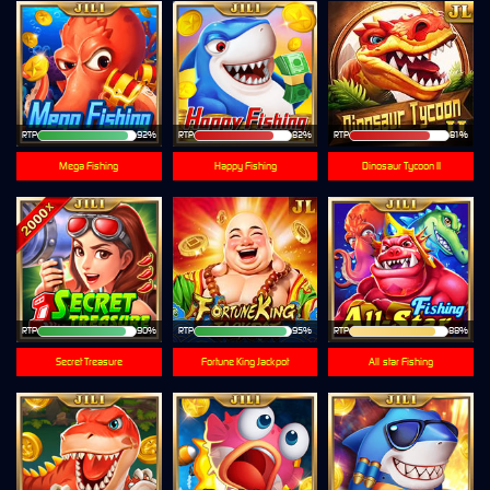
RTP
92%
RTP
82%
RTP
81%
Mega Fishing
Happy Fishing
Dinosaur Tycoon II
RTP
90%
RTP
95%
RTP
88%
Secret Treasure
Fortune King Jackpot
All-star Fishing