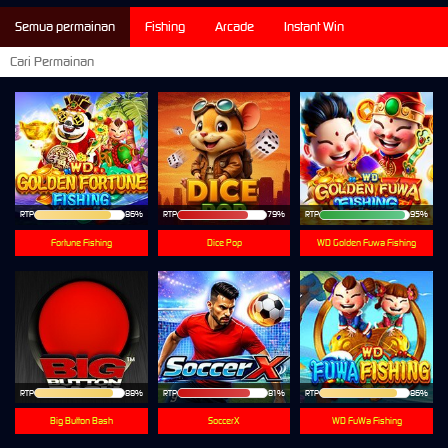
Semua permainan
Fishing
Arcade
Instant Win
RTP
86%
RTP
79%
RTP
95%
Fortune Fishing
Dice Pop
WD Golden Fuwa Fishing
RTP
88%
RTP
81%
RTP
86%
Big Button Bash
SoccerX
WD FuWa Fishing