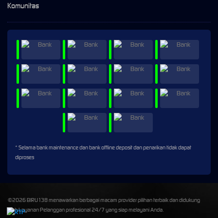
Komunitas
* Selama bank maintenance dan bank offline deposit dan penarikan tidak dapat
diproses
©2026 BIRU138 menawarkan berbagai macam provider pilihan terbaik dan didukung
oleh Layanan Pelanggan profesional 24/7 yang siap melayani Anda.