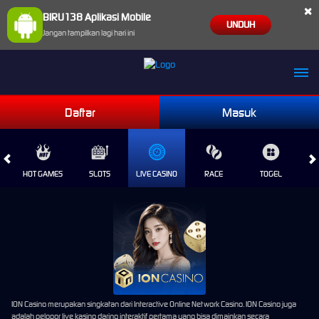
×
BIRU138 Aplikasi Mobile
UNDUH
Jangan tampilkan lagi hari ini
Daftar
Masuk
HOT GAMES
SLOTS
LIVE CASINO
RACE
TOGEL
OL
ION Casino merupakan singkatan dari Interactive Online Network Casino. ION Casino juga
adalah pelopor live kasino daring interaktif pertama yang bisa dimainkan secara