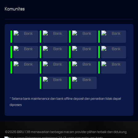
Komunitas
* Selama bank maintenance dan bank offline deposit dan penarikan tidak dapat
diproses
©2026 BIRU138 menawarkan berbagai macam provider pilihan terbaik dan didukung