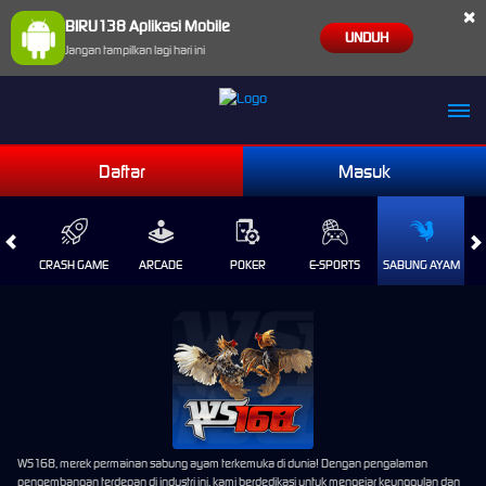
×
BIRU138 Aplikasi Mobile
UNDUH
Jangan tampilkan lagi hari ini
Daftar
Masuk
AGA
CRASH GAME
ARCADE
POKER
E-SPORTS
SABUNG AYAM
WS168, merek permainan sabung ayam terkemuka di dunia! Dengan pengalaman
pengembangan terdepan di industri ini, kami berdedikasi untuk mengejar keunggulan dan