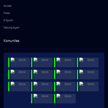
Arcade
Poker
E-Sports
Sabung Ayam
Komunitas