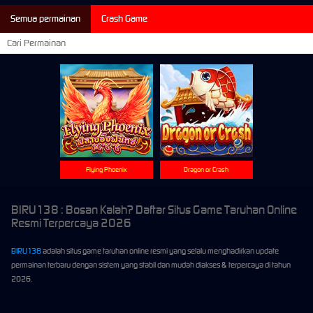
Semua permainan
Crash Game
Flying Phoenix
Dragon or Crash
BIRU138 : Bosan Kalah? Daftar Situs Game Taruhan Online
Resmi Terpercaya 2026
BIRU138
adalah situs game taruhan online resmi yang selalu menghadirkan update
permainan terbaru dengan sistem yang stabil dan mudah diakses & terpercaya di tahun
2026.