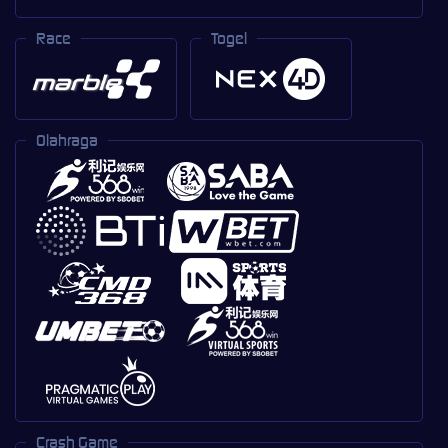
Race
Togel
Olahraga
Crash Game