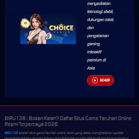
menyediakan
teknologi stabil,
dukungan lokal,
dan
pengalaman
gaming
interaktif
premium di
Asia.
MAIN
BIRU138 : Bosan Kalah? Daftar Situs Game Taruhan Online
Resmi Terpercaya 2026
BIRU138
adalah situs game taruhan online resmi yang selalu menghadirkan update
permainan terbaru dengan sistem yang stabil dan mudah diakses & terpercaya di tahun