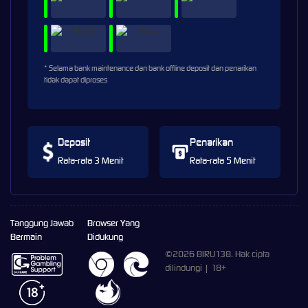
* Selama bank maintenance dan bank offline deposit dan penarikan
tidak dapat diproses
Deposit
Penarikan
Rata-rata 3 Menit
Rata-rata 5 Menit
Tanggung Jawab
Browser Yang
Bermain
Didukung
©2026 BIRU138. Hak cipta
dilindungi | 18+