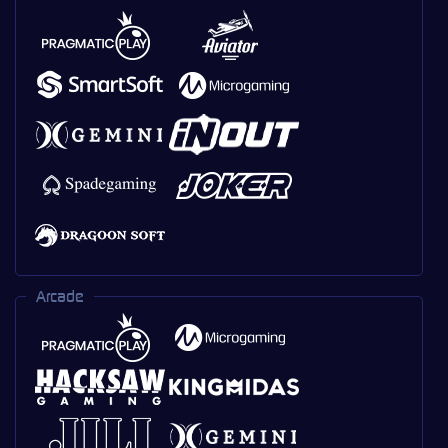
Arcade