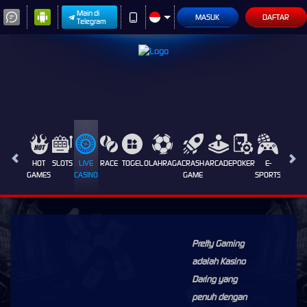
Main di
MASUK
DAFTAR
Telegram
HOT
SLOTS
LIVE
RACE
TOGEL
OLAHRAGA
CRASH
ARCADE
POKER
E-
SABUN
GAMES
CASINO
GAME
SPORTS
AYAM
Pretty Gaming
adalah Kasino
Daring yang
penuh dengan