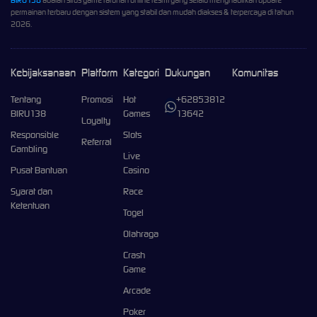
permainan terbaru dengan sistem yang stabil dan mudah diakses & terpercaya di tahun
2026.
Kebijaksanaan
Platform
Kategori
Dukungan
Komunitas
Tentang
Promosi
Hot
+62853812
BIRU138
Games
13642
Loyalty
Responsible
Slots
Referral
Gambling
Live
Pusat Bantuan
Casino
Syarat dan
Race
Ketentuan
Togel
Olahraga
Crash
Game
Arcade
Poker