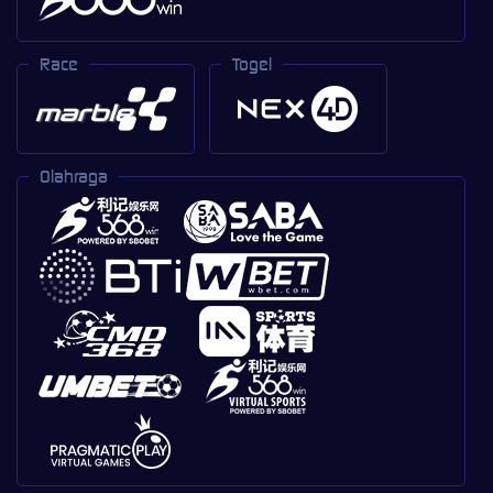
Race
Togel
Olahraga