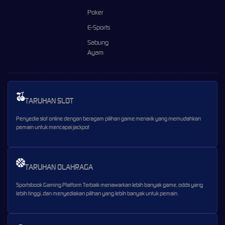
Poker
E-Sports
Sabung
Ayam
TARUHAN SLOT
Penyedia slot online dengan beragam pilihan game menarik yang memudahkan
pemain untuk mencapai jackpot
TARUHAN OLAHRAGA
Sportsbook Gaming Platform Terbaik menawarkan lebih banyak game, odds yang
lebih tinggi, dan menyediakan pilihan yang lebih banyak untuk pemain.