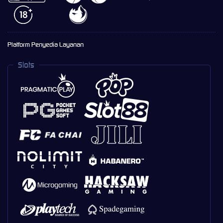
Platform Penyedia Layanan
Slots