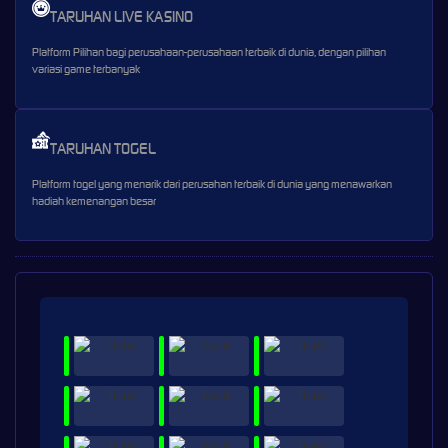
TARUHAN LIVE KASINO
Platform Pilihan bagi perusahaan-perusahaan terbaik di dunia, dengan pilihan
variasi game terbanyak
TARUHAN TOGEL
Platform togel yang menarik dari perusahan terbaik di dunia yang menawarkan
hadiah kemenangan besar