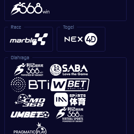
Race
Togel
Olahraga