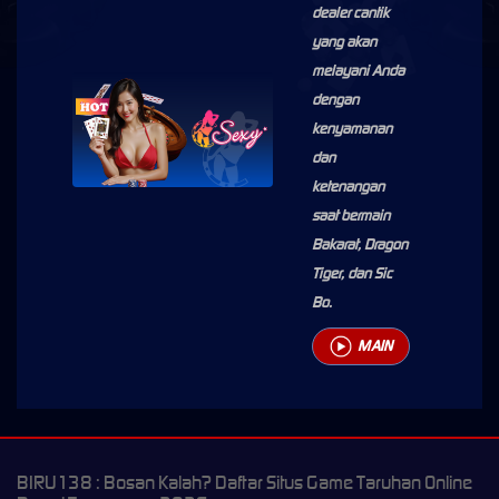
dealer cantik
yang akan
melayani Anda
dengan
kenyamanan
dan
ketenangan
saat bermain
Bakarat, Dragon
Tiger, dan Sic
Bo.
MAIN
BIRU138 : Bosan Kalah? Daftar Situs Game Taruhan Online