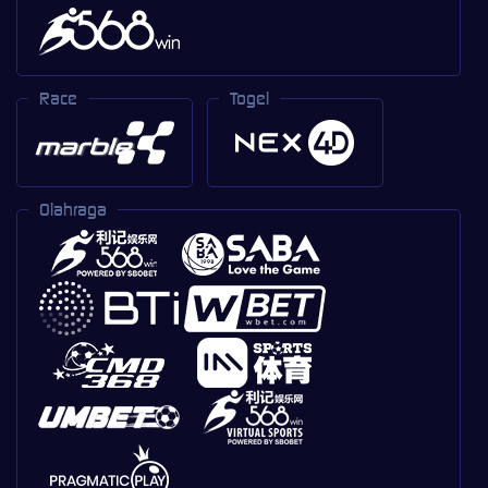
Race
Togel
Olahraga