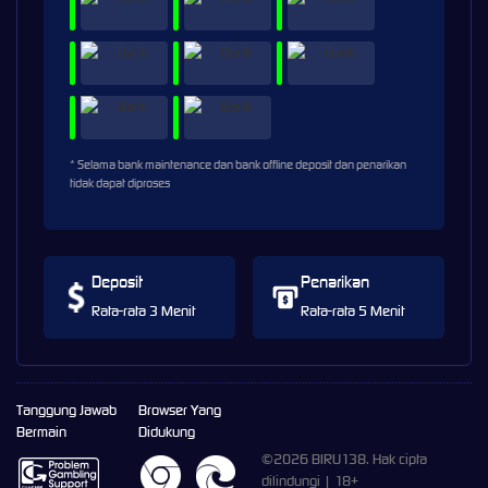
* Selama bank maintenance dan bank offline deposit dan penarikan
tidak dapat diproses
Deposit
Penarikan
Rata-rata 3 Menit
Rata-rata 5 Menit
Tanggung Jawab
Browser Yang
Bermain
Didukung
©2026 BIRU138. Hak cipta
dilindungi | 18+