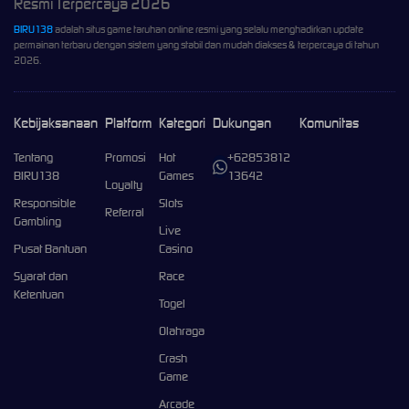
Resmi Terpercaya 2026
BIRU138
adalah situs game taruhan online resmi yang selalu menghadirkan update
permainan terbaru dengan sistem yang stabil dan mudah diakses & terpercaya di tahun
2026.
Kebijaksanaan
Platform
Kategori
Dukungan
Komunitas
Tentang
Promosi
Hot
+62853812
BIRU138
Games
13642
Loyalty
Responsible
Slots
Referral
Gambling
Live
Pusat Bantuan
Casino
Syarat dan
Race
Ketentuan
Togel
Olahraga
Crash
Game
Arcade