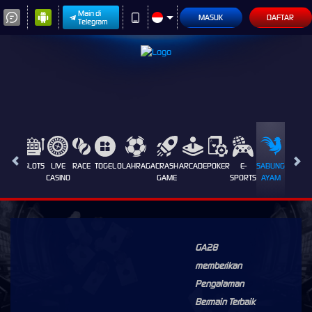
Main di
MASUK
DAFTAR
Telegram
HOT
SLOTS
LIVE
RACE
TOGEL
OLAHRAGA
CRASH
ARCADE
POKER
E-
SABUNG
PROMOS
GAMES
CASINO
GAME
SPORTS
AYAM
GA28
memberikan
Pengalaman
Bermain Terbaik