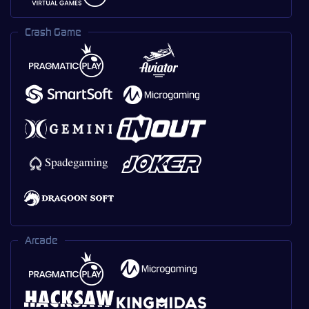
Crash Game
Arcade