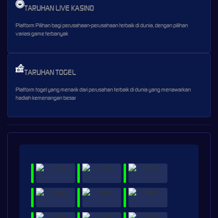
TARUHAN LIVE KASINO
Platform Pilihan bagi perusahaan-perusahaan terbaik di dunia, dengan pilihan
variasi game terbanyak
TARUHAN TOGEL
Platform togel yang menarik dari perusahan terbaik di dunia yang menawarkan
hadiah kemenangan besar