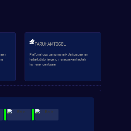
TARUHAN TOGEL
haan
Platform togel yang menarik dari perusahan
ame
terbaik di dunia yang menawarkan hadiah
kemenangan besar