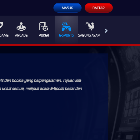
MASUK
DAFTAR
 GAME
ARCADE
POKER
E-SPORTS
SABUNG AYAM
PROMOSI
ts dan bookie yang berpengalaman. Tujuan kita
untuk semua, meliputi acara E-Sports besar dan