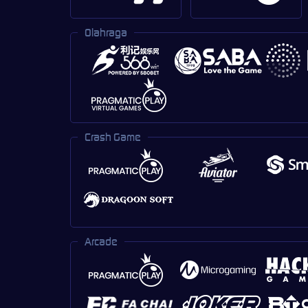
Olahraga
Crash Game
Arcade