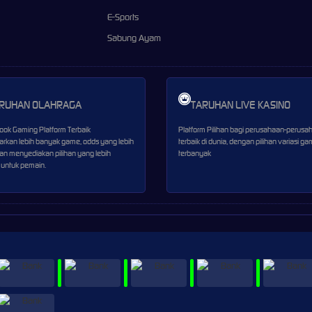
E-Sports
Sabung Ayam
RUHAN OLAHRAGA
TARUHAN LIVE KASINO
ook Gaming Platform Terbaik
Platform Pilihan bagi perusahaan-perusa
kan lebih banyak game, odds yang lebih
terbaik di dunia, dengan pilihan variasi g
 dan menyediakan pilihan yang lebih
terbanyak
untuk pemain.