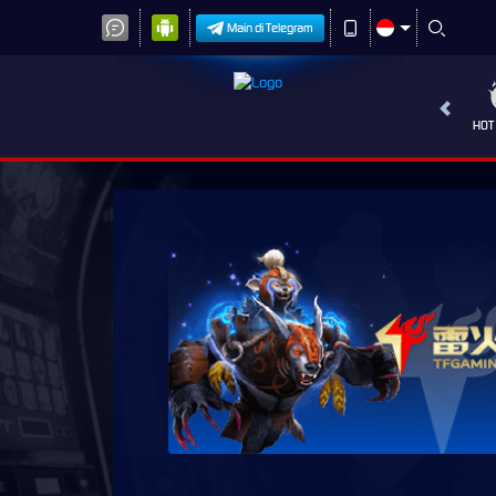
Main di Telegram
HOT