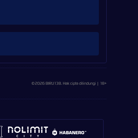
©2026 BIRU138. Hak cipta dilindungi | 18+