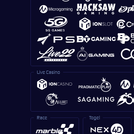
Live Casino
Race
Togel