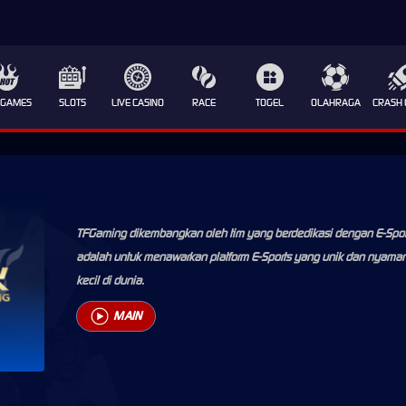
 GAMES
SLOTS
LIVE CASINO
RACE
TOGEL
OLAHRAGA
CRASH
TFGaming dikembangkan oleh tim yang berdedikasi dengan E-Spor
adalah untuk menawarkan platform E-Sports yang unik dan nyaman 
kecil di dunia.
MAIN