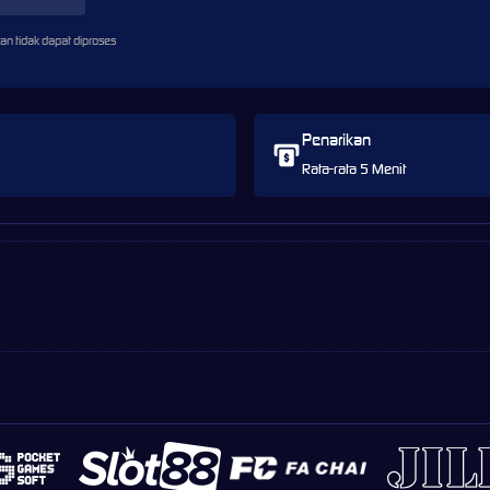
an tidak dapat diproses
Penarikan
Rata-rata 5 Menit