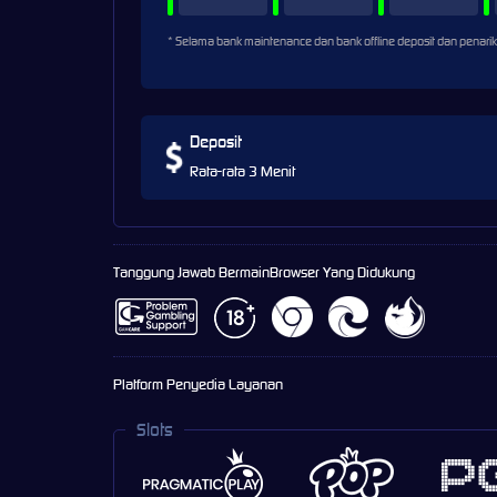
* Selama bank maintenance dan bank offline deposit dan penarik
Deposit
Rata-rata 3 Menit
Tanggung Jawab Bermain
Browser Yang Didukung
Platform Penyedia Layanan
Slots