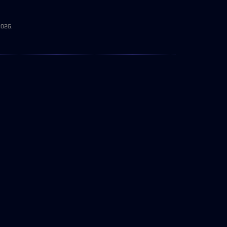
2026.