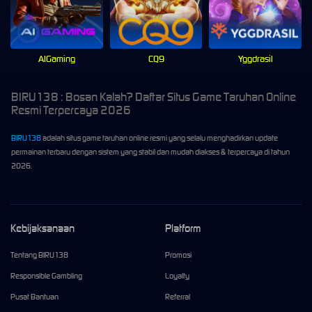
AIGaming
CQ9
Yggdrasil
BIRU138 : Bosan Kalah? Daftar Situs Game Taruhan Online
Resmi Terpercaya 2026
BIRU138
adalah situs game taruhan online resmi yang selalu menghadirkan update
permainan terbaru dengan sistem yang stabil dan mudah diakses & terpercaya di tahun
2026.
Kebijaksanaan
Platform
Tentang BIRU138
Promosi
Responsible Gambling
Loyalty
Pusat Bantuan
Referral