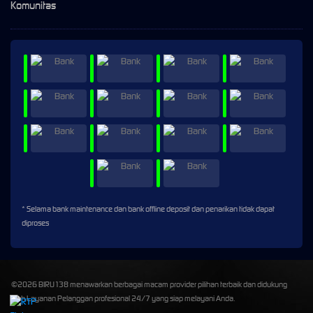
Komunitas
* Selama bank maintenance dan bank offline deposit dan penarikan tidak dapat
diproses
©2026 BIRU138 menawarkan berbagai macam provider pilihan terbaik dan didukung
oleh Layanan Pelanggan profesional 24/7 yang siap melayani Anda.