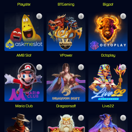
Playstar
BTGaming
Bigpot
i
i
i
AMB Slot
VPower
Octoplay
i
i
i
Mario Club
Dragoonsoft
Live22
i
i
i