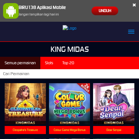
×
BIRU138 Aplikasi Mobile
UNDUH
Jangan tampilkan lagi hari ini
KING MIDAS
Semua permainan
Slots
Top 20
Cleopatra's Treasure
Colour Game Mega Bonus
Dear Senpai