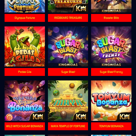
Olympus Fortune
REDBEARD TREASURE
Rooster Blitz
Pedas Gila
Sugar Blast
Sugar Blast Frenzy
WILD WITCH SUGAR BONANZA
MAYA TEMPLE OF FORTUNE
TOMYUM BONANZA