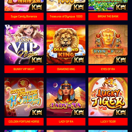
Sugar Candy Bonanza
Treasures of Olympus 1000
BREAK THE BANK
BUNNY VIP NIGHT
DIAMOND KING
EYES OF RA
GOLDEN FORTUNE HORSE
LADY OF RA
LUCKY TIGER