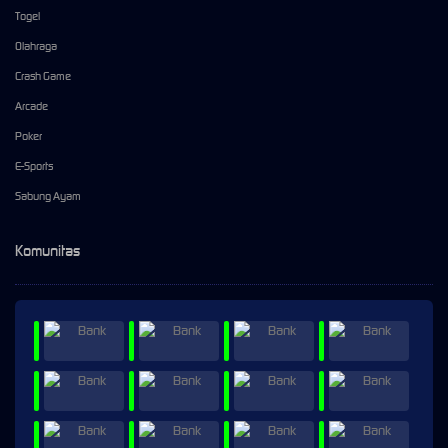
Togel
Olahraga
Crash Game
Arcade
Poker
E-Sports
Sabung Ayam
Komunitas