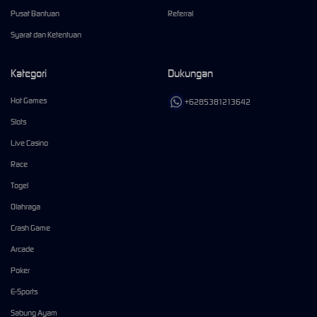
Pusat Bantuan
Referral
Syarat dan Ketentuan
Kategori
Dukungan
Hot Games
+6285381213642
Slots
Live Casino
Race
Togel
Olahraga
Crash Game
Arcade
Poker
E-Sports
Sabung Ayam