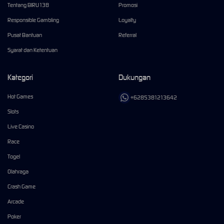
Tentang BIRU138
Promosi
Responsible Gambling
Loyalty
Pusat Bantuan
Referral
Syarat dan Ketentuan
Kategori
Dukungan
Hot Games
+6285381213642
Slots
Live Casino
Race
Togel
Olahraga
Crash Game
Arcade
Poker