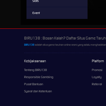
Slots
Event
BIRU138 : Bosan Kalah? Daftar Situs Game Taru
BIRU138
adalah situs game taruhan online resmi yang selalu menghadirka
Kebijaksanaan
Platform
Tentang BIRU138
Promosi
Responsible Gambling
Loyalty
Pusat Bantuan
Referral
Syarat dan Ketentuan