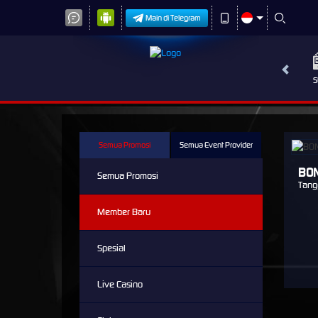
Main di Telegram
HOT GAMES
S
Semua Promosi
Semua Event Provider
BO
Semua Promosi
Tang
Member Baru
Spesial
Live Casino