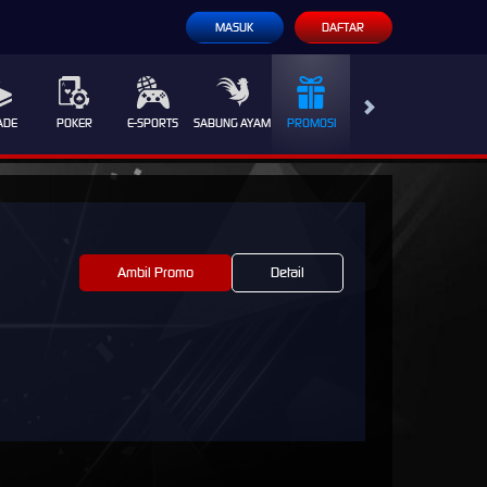
MASUK
DAFTAR
ADE
POKER
E-SPORTS
SABUNG AYAM
PROMOSI
Ambil Promo
Detail