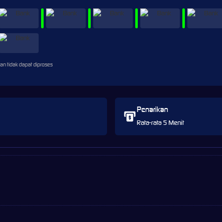
an tidak dapat diproses
Penarikan
Rata-rata 5 Menit