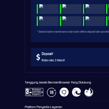
* Selama bank maintenance dan bank offline deposit dan penarik
Deposit
Rata-rata 3 Menit
Tanggung Jawab Bermain
Browser Yang Didukung
Platform Penyedia Layanan