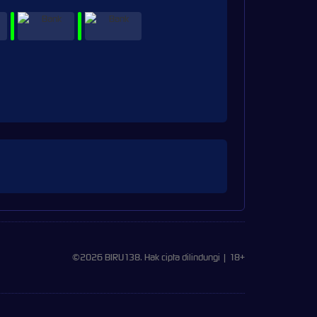
©2026 BIRU138. Hak cipta dilindungi | 18+