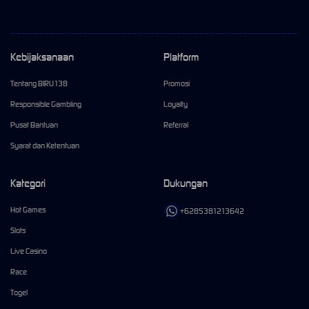
Kebijaksanaan
Platform
Tentang BIRU138
Promosi
Responsible Gambling
Loyalty
Pusat Bantuan
Referral
Syarat dan Ketentuan
Kategori
Dukungan
Hot Games
+6285381213642
Slots
Live Casino
Race
Togel